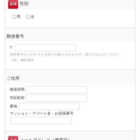
性別
必須
男
女
郵便番号
〒
郵便番号を入力すると住所が自動入力されます。数字のみ入力ください。
（例）4561234
ご住所
都道府県
市区町村
番地
マンション・アパート名・お部屋番号