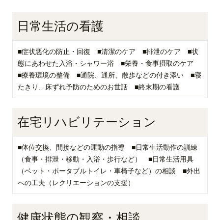
日常生活の看護
■症状悪化の防止・回復 ■清潔のケア ■排泄のケア ■状
態にあわせた入浴・シャワー浴 ■栄養・食事摂取のケア
■療養環境の整備 ■通院、通所、散歩などの付き添い ■寝
たきり、床ずれ予防のためのお世話 ■終末期の看護
在宅リハビリテーション
■体位交換、間接などの運動の指導 ■日常生活動作の訓練
（食事・排泄・移動・入浴・歩行など） ■日常生活用具
（ベット・ポータブルトイレ・車椅子など）の相談 ■外出
への工夫（レクリエーションの支援）
健康状態の観察・相談